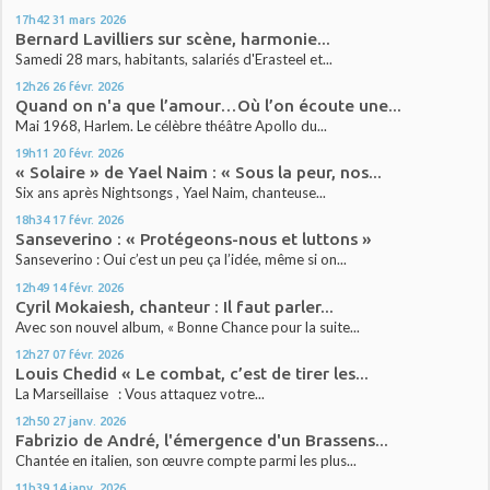
17h42
31
mars 2026
Bernard Lavilliers sur scène, harmonie...
Samedi 28 mars, habitants, salariés d'Erasteel et...
12h26
26
févr. 2026
Quand on n'a que l’amour…Où l’on écoute une...
Mai 1968, Harlem. Le célèbre théâtre Apollo du...
19h11
20
févr. 2026
« Solaire » de Yael Naim : « Sous la peur, nos...
Six ans après Nightsongs , Yael Naim, chanteuse...
18h34
17
févr. 2026
Sanseverino : « Protégeons-nous et luttons »
Sanseverino : Oui c’est un peu ça l’idée, même si on...
12h49
14
févr. 2026
Cyril Mokaiesh, chanteur : Il faut parler...
Avec son nouvel album, « Bonne Chance pour la suite...
12h27
07
févr. 2026
Louis Chedid « Le combat, c’est de tirer les...
La Marseillaise : Vous attaquez votre...
12h50
27
janv. 2026
Fabrizio de André, l'émergence d'un Brassens...
Chantée en italien, son œuvre compte parmi les plus...
11h39
14
janv. 2026