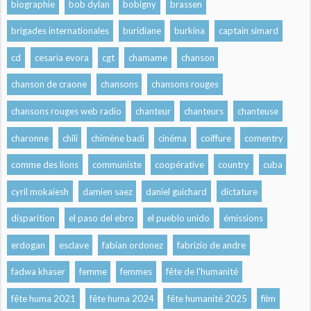
biographie
bob dylan
bobigny
brassen
brigades internationales
buridiane
burkina
captain simard
cd
cesaria evora
cgt
chamame
chanson
chanson de craone
chansons
chansons rouges
chansons rouges web radio
chanteur
chanteurs
chanteuse
charonne
chili
chimène badi
cinéma
coiffure
comentry
comme des lions
communiste
coopérative
country
cuba
cyril mokaiesh
damien saez
daniel guichard
dictature
disparition
el paso del ebro
el pueblo unido
émissions
erdogan
esclave
fabian ordonez
fabrizio de andre
fadwa khaser
femme
femmes
fête de l'humanité
fête huma 2021
fête huma 2024
fête humanité 2025
film