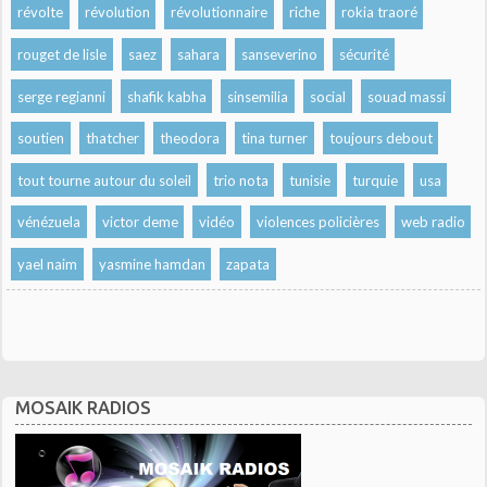
révolte
révolution
révolutionnaire
riche
rokia traoré
rouget de lisle
saez
sahara
sanseverino
sécurité
serge regianni
shafik kabha
sinsemilia
social
souad massi
soutien
thatcher
theodora
tina turner
toujours debout
tout tourne autour du soleil
trio nota
tunisie
turquie
usa
vénézuela
victor deme
vidéo
violences policières
web radio
yael naim
yasmine hamdan
zapata
MOSAIK RADIOS