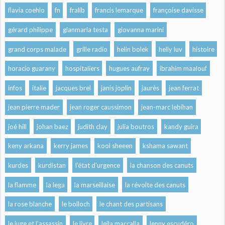
flavia coehlo
fn
fralib
francis lemarque
françoise davisse
gérard philippe
gianmaria testa
giovanna marini
grand corps malade
grille radio
helin bolek
helly luv
histoire
horacio guarany
hospitaliers
hugues aufray
ibrahim maalouf
infos
italie
jacques brel
janis joplin
jaurès
jean ferrat
jean pierre mader
jean roger caussimon
jean-marc lebihan
joé hill
johan baez
judith clay
julia boutros
kandy guira
keny arkana
kerry james
kool sheeen
kshama sawant
kurdes
kurdistan
l'état d'urgence
la chanson des canuts
la flamme
la lega
la marseillaise
la révolte des canuts
la rose blanche
le bolloch
le chant des partisans
le juge et l'assassin
le livre
leila maccalla
lenny escudéro