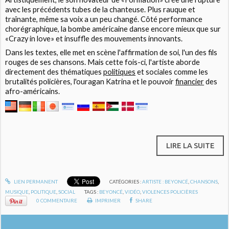
avec les précédents tubes de la chanteuse. Plus rauque et
traînante, même sa voix a un peu changé. Côté performance
chorégraphique, la bombe américaine danse encore mieux que sur
«Crazy in love» et insuffle des mouvements innovants.
Dans les textes, elle met en scène l'affirmation de soi, l'un des fils
rouges de ses chansons. Mais cette fois-ci, l'artiste aborde
directement des thématiques
politiques
et sociales comme les
brutalités policières, l'ouragan Katrina et le pouvoir
financier
des
afro-américains.
LIRE LA SUITE
LIEN PERMANENT
CATÉGORIES :
ARTISTE : BEYONCÉ
,
CHANSONS
,
MUSIQUE
,
POLITIQUE
,
SOCIAL
TAGS :
BEYONCÉ
,
VIDÉO
,
VIOLENCES POLICIÈRES
0
COMMENTAIRE
IMPRIMER
SHARE