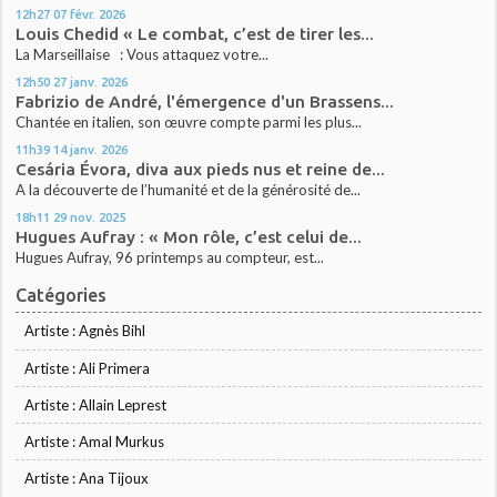
12h27
07
févr. 2026
Louis Chedid « Le combat, c’est de tirer les...
La Marseillaise : Vous attaquez votre...
12h50
27
janv. 2026
Fabrizio de André, l'émergence d'un Brassens...
Chantée en italien, son œuvre compte parmi les plus...
11h39
14
janv. 2026
Cesária Évora, diva aux pieds nus et reine de...
A la découverte de l’humanité et de la générosité de...
18h11
29
nov. 2025
Hugues Aufray : « Mon rôle, c’est celui de...
Hugues Aufray, 96 printemps au compteur, est...
Catégories
Artiste : Agnès Bihl
Artiste : Ali Primera
Artiste : Allain Leprest
Artiste : Amal Murkus
Artiste : Ana Tijoux