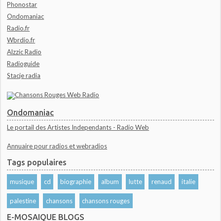
Phonostar
Ondomaniac
Radio.fr
Wbrdio.fr
Alzzic Radio
Radioguide
Stacje radia
Ondomaniac
Le portail des Artistes Independants - Radio Web
Annuaire pour radios et webradios
Tags populaires
musique
cd
biographie
album
lutte
renaud
italie
palestine
chansons
chansons rouges
E-MOSAIQUE BLOGS