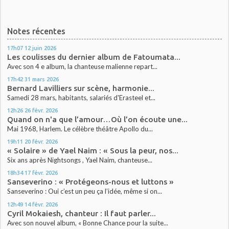
Notes récentes
17h07
12
juin 2026
Les coulisses du dernier album de Fatoumata...
Avec son 4 e album, la chanteuse malienne repart...
17h42
31
mars 2026
Bernard Lavilliers sur scène, harmonie...
Samedi 28 mars, habitants, salariés d'Erasteel et...
12h26
26
févr. 2026
Quand on n'a que l’amour…Où l’on écoute une...
Mai 1968, Harlem. Le célèbre théâtre Apollo du...
19h11
20
févr. 2026
« Solaire » de Yael Naim : « Sous la peur, nos...
Six ans après Nightsongs , Yael Naim, chanteuse...
18h34
17
févr. 2026
Sanseverino : « Protégeons-nous et luttons »
Sanseverino : Oui c’est un peu ça l’idée, même si on...
12h49
14
févr. 2026
Cyril Mokaiesh, chanteur : Il faut parler...
Avec son nouvel album, « Bonne Chance pour la suite...