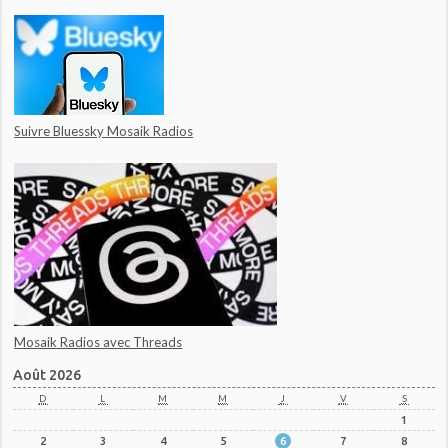
Suivre Bluessky Mosaik Radios
Mosaik Radios avec Threads
Août 2026
D
L
M
M
J
V
S
1
2
3
4
5
6
7
8