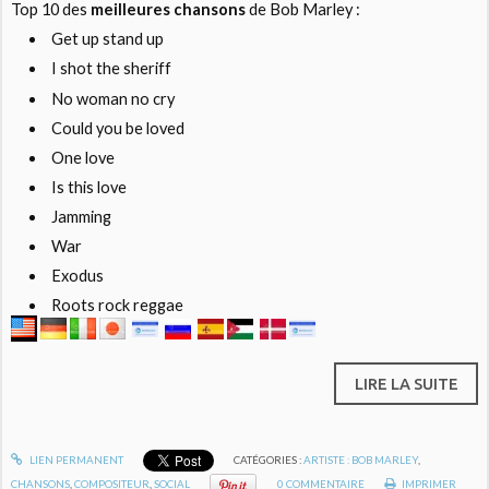
Top 10 des
meilleures chansons
de Bob Marley :
Get up stand up
I shot the sheriff
No woman no cry
Could you be loved
One love
Is this love
Jamming
War
Exodus
Roots rock reggae
LIRE LA SUITE
LIEN PERMANENT
CATÉGORIES :
ARTISTE : BOB MARLEY
,
CHANSONS
,
COMPOSITEUR
,
SOCIAL
0
COMMENTAIRE
IMPRIMER