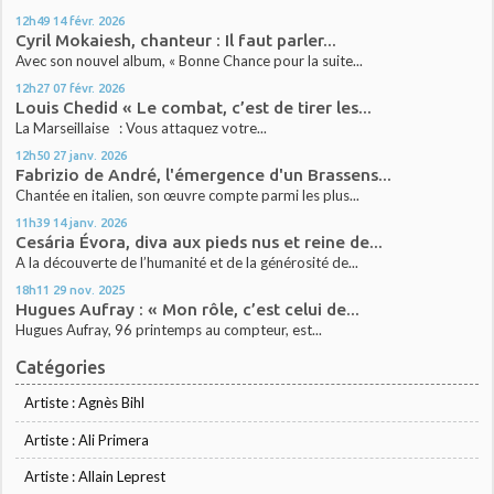
12h49
14
févr. 2026
Cyril Mokaiesh, chanteur : Il faut parler...
Avec son nouvel album, « Bonne Chance pour la suite...
12h27
07
févr. 2026
Louis Chedid « Le combat, c’est de tirer les...
La Marseillaise : Vous attaquez votre...
12h50
27
janv. 2026
Fabrizio de André, l'émergence d'un Brassens...
Chantée en italien, son œuvre compte parmi les plus...
11h39
14
janv. 2026
Cesária Évora, diva aux pieds nus et reine de...
A la découverte de l’humanité et de la générosité de...
18h11
29
nov. 2025
Hugues Aufray : « Mon rôle, c’est celui de...
Hugues Aufray, 96 printemps au compteur, est...
Catégories
Artiste : Agnès Bihl
Artiste : Ali Primera
Artiste : Allain Leprest