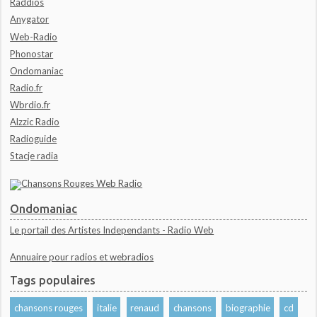
Raddios
Anygator
Web-Radio
Phonostar
Ondomaniac
Radio.fr
Wbrdio.fr
Alzzic Radio
Radioguide
Stacje radia
Ondomaniac
Le portail des Artistes Independants - Radio Web
Annuaire pour radios et webradios
Tags populaires
chansons rouges
italie
renaud
chansons
biographie
cd